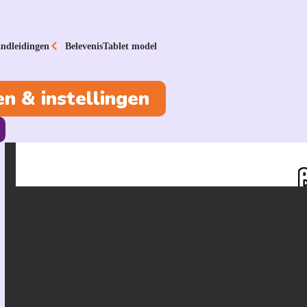
ndleidingen
BelevenisTablet model
n & instellingen